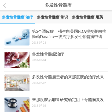
多发性骨髓瘤
多发性骨髓瘤 治疗
多发性骨髓瘤 常识
多发性骨髓瘤 用药
第5个适应症！强生向美国FDA提交靶向抗
癌药Darzalex一线治疗多发性骨髓瘤申请
2018-07-24
多发性骨髓瘤治疗
2018-07-04
多发性骨髓瘤患者的来那度胺的治疗效果
2018-07-02
来那度胺后耶鲁研究确定阻止骨髓瘤复发
2018-07-02