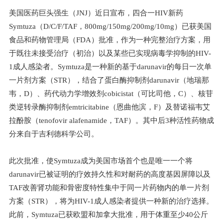
美国医药巨头强生（JNJ）近日宣布，四合一HIV新药
Symtuza（D/C/F/TAF，800mg/150mg/200mg/10mg）已获美国
食品和药物管理局（FDA）批准，作为一种完整治疗方案，用
于既往未接受治疗（初治）以及某些已实现病毒学抑制的HIV-
1成人感染者。Symtuza是一种新的基于darunavir的每日一次单
一片剂方案（STR），结合了蛋白酶抑制剂darunavir（地瑞那
韦，D）、药代动力学增效剂cobicistat（可比司他，C）、核苷
类逆转录酶抑制剂emtricitabine（恩曲他滨，F）及替诺福韦艾
拉酚胺（tenofovir alafenamide，TAF）。其中后3种活性药物成
分来自于吉利德科学公司。
此次批准，使Symtuza成为美国市场首个也是唯一一个将
darunavir已被证明的疗效持久性和对耐药的高度基因屏障以及
TAF改善肾功能和骨密度特性集中于同一片药物内的单一片剂
方案（STR），将为HIV-1成人感染者提供一种新的治疗选择。
此前，Symtuza已获欧盟和加拿大批准，用于体重至少40公斤