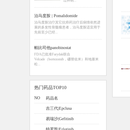
过抑制...
泊马度胺 | Pomalidomide
泊马度胺治疗其它抗癌药治疗后病情依然进
展的多发性骨髓瘤患者，泊马度胺适宜用于
先前至少已经...
帕比司他panobinostat
FDA已批准Farydak联合
Velcade（bortezomib，硼替佐米）和地塞米
松...
热门药品TOP10
NO
药品名
吉三代|Epclusa
易瑞沙|Gefitinib
特罗凯|Erlotinib