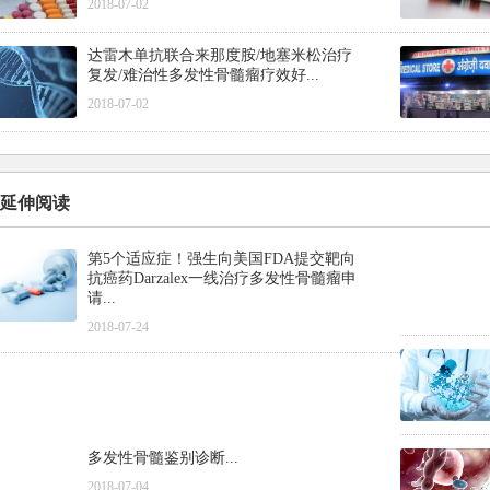
2018-07-02
达雷木单抗联合来那度胺/地塞米松治疗
复发/难治性多发性骨髓瘤疗效好...
2018-07-02
延伸阅读
第5个适应症！强生向美国FDA提交靶向
抗癌药Darzalex一线治疗多发性骨髓瘤申
请...
2018-07-24
多发性骨髓鉴别诊断...
2018-07-04