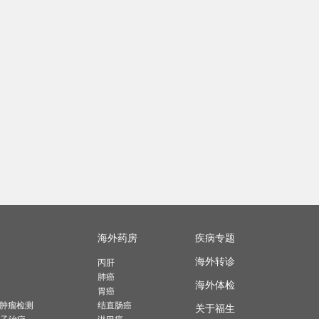
海外药房
疾病专题
海外转诊
丙肝
肺癌
海外体检
胃癌
森肿瘤检测
结直肠癌
关于福生