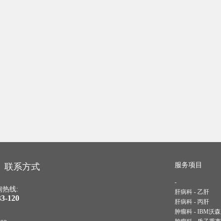
服务项目
联系方式
-
热线:
肝病科 - 乙肝
33-120
肝病科 - 丙肝
肿瘤科 - IBM沃