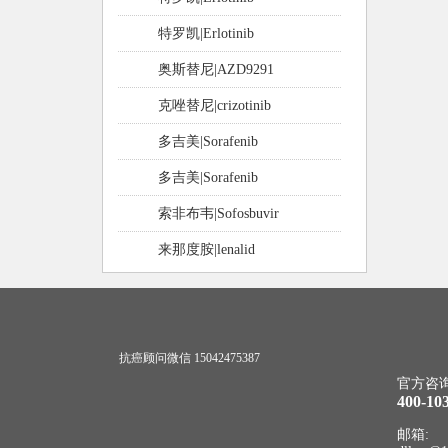
特罗凯|Erlotinib
奥斯替尼|AZD9291
克唑替尼|crizotinib
多吉美|Sorafenib
多吉美|Sorafenib
索非布韦|Sofosbuvir
来那度胺|lenalid
抗癌顾问微信 15042475387
官方咨询
400-10
邮箱: