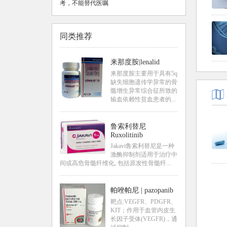
考，不能替代医嘱
同类推荐
来那度胺|lenalid
来那度胺主要用于具有5q
缺失细胞遗传学异常的骨
髓增生异常综合征所致的
输血依赖性贫血患者的...
鲁索利替尼
Ruxolitinib
Jakavi鲁索利替尼是一种
激酶抑制剂适用于治疗中
间或高危骨髓纤维化, 包括原发性骨髓纤...
帕唑帕尼 | pazopanib
靶点:VEGFR、PDGFR、
KIT；作用于血管内皮生
长因子受体(VEGFR)，通