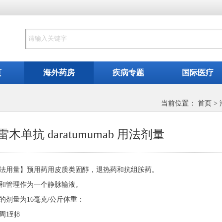
页
海外药房
疾病专题
国际医疗
当前位置：
首页
>
雷木单抗 daratumumab 用法剂量
法用量】预用药用皮质类固醇，退热药和抗组胺药。
和管理作为一个静脉输液。
的剂量为16毫克/公斤体重：
周1到8