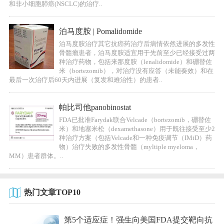
和非小细胞肺癌(NSCLC)的治疗..
泊马度胺 | Pomalidomide
泊马度胺治疗其它抗癌药治疗后病情依然进展的多发性
骨髓瘤患者，泊马度胺适宜用于先前至少已经接受过两
种治疗药物，包括来那度胺（lenalidomide）和硼替佐
米（bortezomib），对治疗没有应答（未能奏效）和在
最后一次治疗后60天内进展（复发和难治性）的患者..
帕比司他panobinostat
FDA已批准Farydak联合Velcade（bortezomib，硼替佐
米）和地塞米松（dexamethasone）用于既往接受至少2
种治疗方案（包括Velcade和一种免疫调节（IMiD）药
物）治疗失败的多发性骨髓（myltiple myeloma，
MM）患者群体。..
热门文章TOP10
第5个适应症！强生向美国FDA提交靶向抗