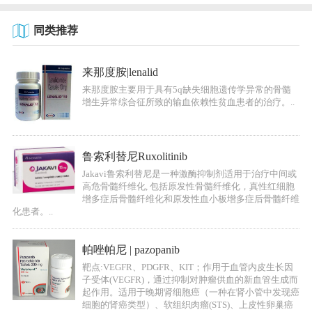
同类推荐
来那度胺|lenalid
来那度胺主要用于具有5q缺失细胞遗传学异常的骨髓
增生异常综合征所致的输血依赖性贫血患者的治疗。..
鲁索利替尼Ruxolitinib
Jakavi鲁索利替尼是一种激酶抑制剂适用于治疗中间或
高危骨髓纤维化, 包括原发性骨髓纤维化，真性红细胞
增多症后骨髓纤维化和原发性血小板增多症后骨髓纤维
化患者。..
帕唑帕尼 | pazopanib
靶点:VEGFR、PDGFR、KIT；作用于血管内皮生长因
子受体(VEGFR)，通过抑制对肿瘤供血的新血管生成而
起作用。适用于晚期肾细胞癌（一种在肾小管中发现癌
细胞的肾癌类型）、软组织肉瘤(STS)、上皮性卵巢癌