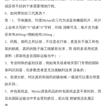
或应答不好的个体需要增加疗程。
6、如何辨别吉三代真伪？
答：1、字体颜色。印度Mylan吉三代为淡蓝色椭圆药片，药片
上会有大写的“V”或者“S”字样，印痕 清晰可见；每片含为索
菲布韦400mg+维帕他韦100mg；
2、药瓶。假药之所以假，不仅是在疗效，更是在于做工和包
装的粗糙。真药的瓶子做工细腻有光泽，而 假药多采用劣质
原料（原装纸盒在国际运输当中）；
3、专业特殊的鉴别仪器，例如海关或者相关部门专用的国际
条码识别器，但多数患者是无法接触到这类 设备的；
4、色谱分析。对比真药和假药的吸收峰,一眼就可以看出明显
的不同；
5、外包装纸盒。Mylan原装药品的外包装纸盒是不密封的，而
且在国际运输当中常会受到挤压，若出现 褶皱情况实属正
常。